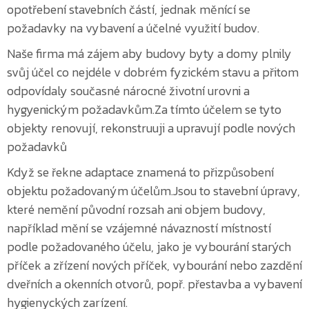
opotřebení stavebních částí, jednak měnící se
požadavky na vybavení a účelné využití budov.
Naše firma má zájem aby budovy byty a domy plnily
svůj účel co nejdéle v dobrém fyzickém stavu a přitom
odpovídaly současné nárocné životní urovni a
hygyenickým požadavkům.Za tímto účelem se tyto
objekty renovují, rekonstruuji a upravují podle nových
požadavků
Když se řekne adaptace znamená to přizpůsobení
objektu požadovaným účelům.Jsou to stavební úpravy,
které nemění původní rozsah ani objem budovy,
například mění se vzájemné návazností místností
podle požadovaného účelu, jako je vybourání starých
příček a zřízení nových příček, vybourání nebo zazdění
dveřních a okenních otvorů, popř. přestavba a vybavení
hygienyckých zarízení.