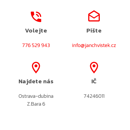
Volejte
Pište
776 529 943
info@janchvistek.cz
Najdete nás
IČ
Ostrava-dubina
74246011
Z.Bara 6