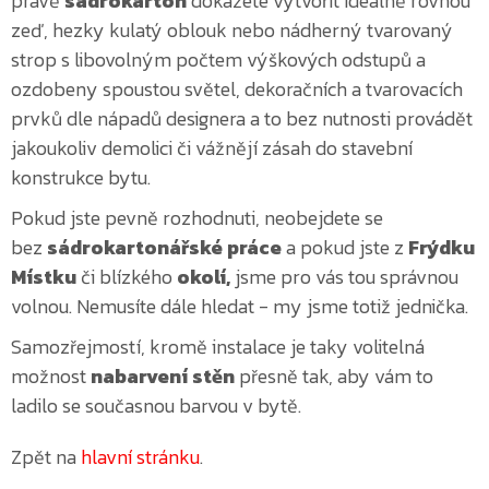
právě
sádrokarton
dokážete vytvořit ideálně rovnou
zeď, hezky kulatý oblouk nebo nádherný tvarovaný
strop s libovolným počtem výškových odstupů a
ozdobeny spoustou světel, dekoračních a tvarovacích
prvků dle nápadů designera a to bez nutnosti provádět
jakoukoliv demolici či vážnějí zásah do stavební
konstrukce bytu.
Pokud jste pevně rozhodnuti, neobejdete se
bez
sádrokartonářské práce
a pokud jste z
Frýdku
Místku
či
blízkého
okolí,
jsme pro vás tou správnou
volnou. Nemusíte dále hledat - my jsme totiž jednička.
Samozřejmostí, kromě instalace je taky volitelná
možnost
nabarvení stěn
přesně tak, aby vám to
ladilo se současnou barvou v bytě.
Zpět na
hlavní stránku
.