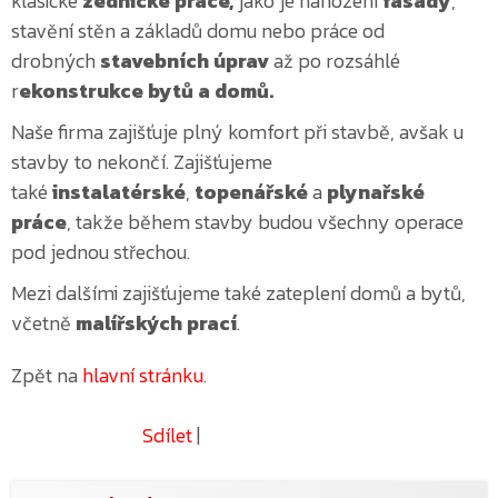
klasické
zednické práce,
jako je nahození
fasády
,
stavění stěn a základů domu nebo práce od
drobných
stavebních úprav
až po rozsáhlé
r
ekonstrukce bytů a domů.
Naše firma zajišťuje plný komfort při stavbě, avšak u
stavby to nekončí. Zajišťujeme
také
instalatérské
,
topenářské
a
plynařské
práce
, takže během stavby budou všechny operace
pod jednou střechou.
Mezi dalšími zajišťujeme také zateplení domů a bytů,
včetně
malířských prací
.
Zpět na
hlavní stránku
.
Sdílet
|